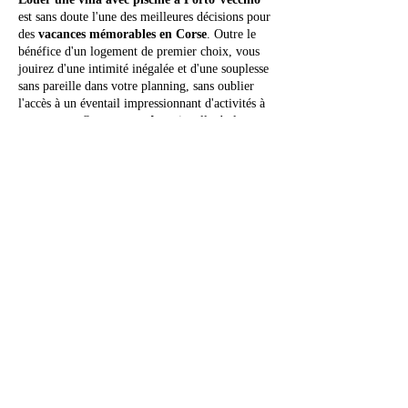
est sans doute l'une des meilleures décisions pour
des
vacances mémorables en Corse
. Outre le
bénéfice d'un logement de premier choix, vous
jouirez d'une intimité inégalée et d'une souplesse
sans pareille dans votre planning, sans oublier
l'accès à un éventail impressionnant d'activités à
votre porte. Que votre quête soit celle du luxe,
du confort, de panoramas naturels
époustouflants, de plongées culturelles,
d'expériences sportives, de découvertes
gastronomiques, ou d'une combinaison de ces
éléments, la villa avec piscine qui répondra
parfaitement à vos attentes vous attend parmi une
vaste sélection d'options.
Ne laissez pas passer cette chance.
Réservez
votre villa de vacances avec piscine à Porto
Vecchio chez Maremuntagna
dès aujourd'hui ! Vous ne le regretterez pas !
Réserver