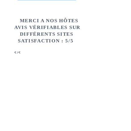
MERCI A NOS HÔTES
AVIS VÉRIFIABLES SUR
DIFFÉRENTS SITES
SATISFACTION : 5/5
5/5
Ben Carpy sur Google, avril 2026
​Un séjour exceptionnel dans cette
magnifique villa en Corse. La
maison est très spacieuse,
parfaitement équipée et
extrêmement confortable. La
grande piscine est un véritable
plus : idéale pour se détendre et
profiter du cadre. Tout était
propre, bien entretenu et conçu
pour garantir de très bonnes