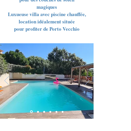
magiques
Luxueuse villa
avec piscine chauffée,
location idéalement située
pour profiter de Porto Vecchio