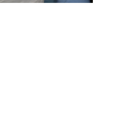
Chambres et leur terrasse
privative
7 chambres toutes climatisées et volets
roulants
6 chambres avec lit de 160x200 cm
1 chambre dite "enfants" avec 4 couchages
90x190cm dont un lit superposé
Lit bébé à disposition, baignoire et
réhausseur
Placards de rangements dans chaque
chambre
7 Salles de bain avec douche ou baignoire
balnéothérapie,
Balcons ou terrasses pour chaque chambre
avec transats