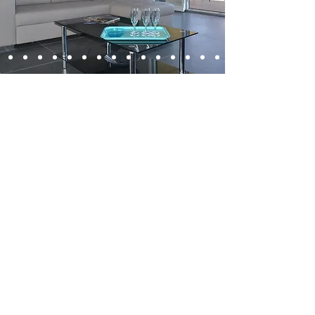
Pièces à vivre, salon
terrasses,piscine chauffée,
jardin
Salon, salle à manger et cuisine en ilôt
Deuxième salon en rez de jardin
Magnifiques terrasses : une vue mer à
l'ombre pour déjeuner et une pour la soirée
pour profiter des couchers de soleil
Piscine chauffée en L en contrebas 12x8m
Nombreux transats pour se prélasser.