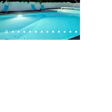
Maremuntagna
La villa, les splendides
vues,
la piscine chauffée
Une vue impressionnante sur la baie de
Porto Vecchio et les montagnes
Terrasse
vue
mer aménagée pour prendre les
repas dehors à 14
-16
personnes avec
barbecue