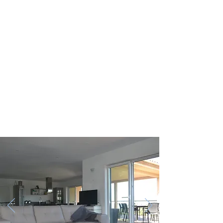
Terrasse vue montagne avec canapés pour
prendre l'apéritif et profiter du coucher du
soleil
Un lieu privilégié pour se ressourcer au
calme
Maison construite selon normes BBC donc
fraiche même par grosses chaleurs
Piscine dans un écrin de verdure
Climatisation pour les inconditionnels